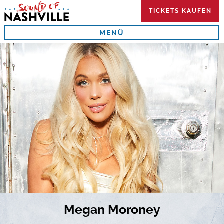
Skip
TICKETS KAUFEN
to
content
MENÜ
Megan Moroney