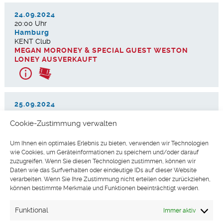
24.09.2024
20:00 Uhr
Hamburg
KENT Club
MEGAN MORONEY & SPECIAL GUEST WESTON
LONEY AUSVERKAUFT
25.09.2024
20:00 Uhr
Köln
Cookie-Zustimmung verwalten
Club Volta
MEGAN MORONEY & SPECIAL GUEST WESTON
Um Ihnen ein optimales Erlebnis zu bieten, verwenden wir Technologien
LONEY AUSVERKAUFT
wie Cookies, um Geräteinformationen zu speichern und/oder darauf
zuzugreifen. Wenn Sie diesen Technologien zustimmen, können wir
Daten wie das Surfverhalten oder eindeutige IDs auf dieser Website
verarbeiten. Wenn Sie Ihre Zustimmung nicht erteilen oder zurückziehen,
können bestimmte Merkmale und Funktionen beeinträchtigt werden.
Funktional
Immer aktiv