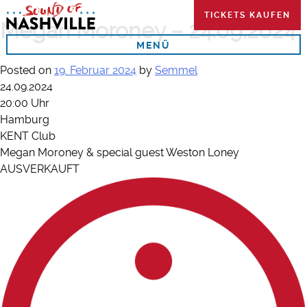
Skip
TICKETS KAUFEN
to
Megan Moroney – 24.09.2024
content
MENÜ
Posted on
19. Februar 2024
by
Semmel
24.09.2024
20:00 Uhr
Hamburg
KENT Club
Megan Moroney & special guest Weston Loney
AUSVERKAUFT