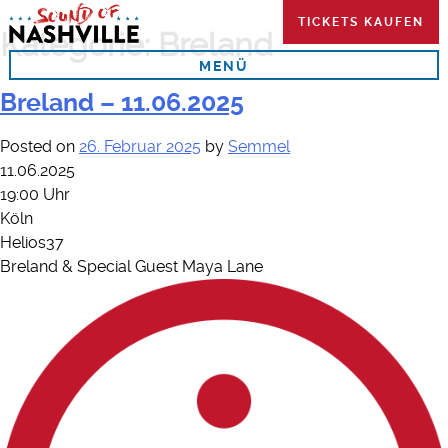
Skip
TICKETS KAUFEN
to
Kategorie:
Breland
content
MENÜ
Breland – 11.06.2025
Posted on
26. Februar 2025
by
Semmel
11.06.2025
19:00 Uhr
Köln
Helios37
Breland & Special Guest Maya Lane