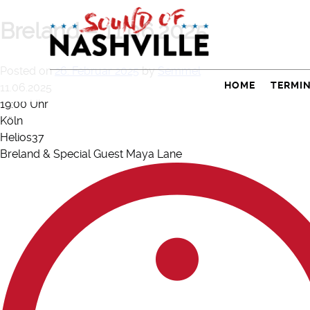
Skip
to
Breland – 11.06.2025
content
Posted on
26. Februar 2025
by
Semmel
HOME
TERMI
11.06.2025
19:00 Uhr
Köln
Helios37
Breland & Special Guest Maya Lane