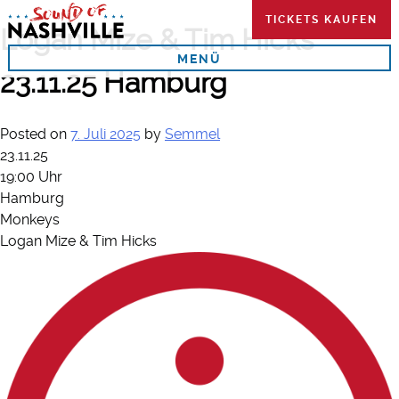
Skip
TICKETS KAUFEN
to
Logan Mize & Tim Hicks
content
MENÜ
23.11.25 Hamburg
Posted on
7. Juli 2025
by
Semmel
23.11.25
19:00 Uhr
Hamburg
Monkeys
Logan Mize & Tim Hicks