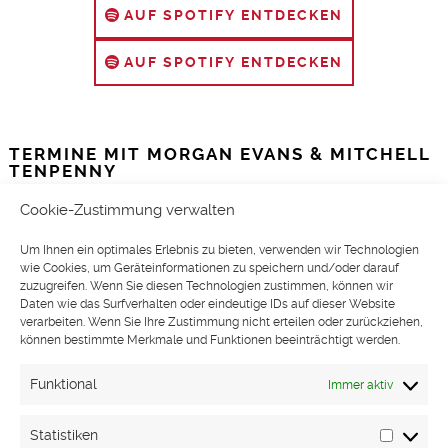
AUF SPOTIFY ENTDECKEN
AUF SPOTIFY ENTDECKEN
TERMINE MIT MORGAN EVANS & MITCHELL
TENPENNY
Cookie-Zustimmung verwalten
Keine Ergebnisse gefunden
Um Ihnen ein optimales Erlebnis zu bieten, verwenden wir Technologien
Die angefragte Seite konnte nicht gefunden werden.
wie Cookies, um Geräteinformationen zu speichern und/oder darauf
zuzugreifen. Wenn Sie diesen Technologien zustimmen, können wir
Verfeinern Sie Ihre Suche oder verwenden Sie die
Daten wie das Surfverhalten oder eindeutige IDs auf dieser Website
Navigation oben, um den Beitrag zu finden.
verarbeiten. Wenn Sie Ihre Zustimmung nicht erteilen oder zurückziehen,
können bestimmte Merkmale und Funktionen beeinträchtigt werden.
Funktional
Immer aktiv
Statistiken
Statisti