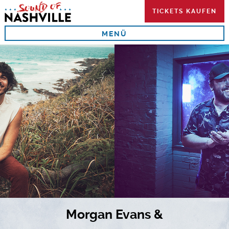
Skip
TICKETS KAUFEN
to
content
MENÜ
Morgan Evans &