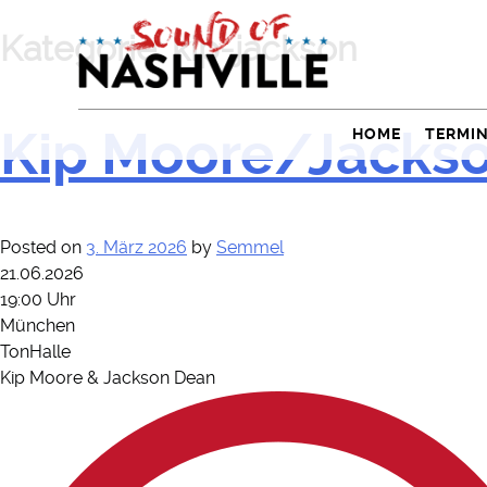
Skip
to
Kategorie:
kip-jackson
content
Kip Moore/Jackso
HOME
TERMI
Posted on
3. März 2026
by
Semmel
21.06.2026
19:00 Uhr
München
TonHalle
Kip Moore & Jackson Dean