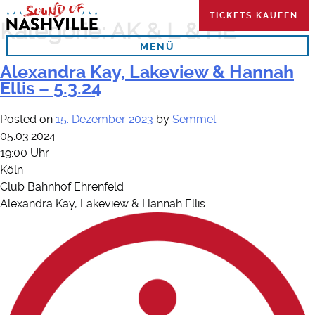
Skip
TICKETS KAUFEN
to
Kategorie:
AK & L & HE
content
MENÜ
Alexandra Kay, Lakeview & Hannah
Ellis – 5.3.24
Posted on
15. Dezember 2023
by
Semmel
05.03.2024
19:00 Uhr
Köln
Club Bahnhof Ehrenfeld
Alexandra Kay, Lakeview & Hannah Ellis