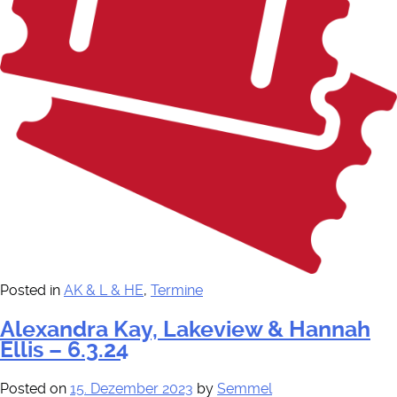
Posted in
AK & L & HE
,
Termine
Alexandra Kay, Lakeview & Hannah
Ellis – 6.3.24
Posted on
15. Dezember 2023
by
Semmel