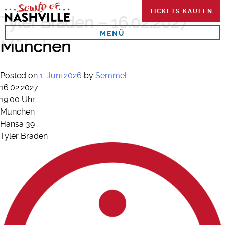
Skip
TICKETS KAUFEN
to
Tyler Braden – 16.02.2027
content
MENÜ
München
Posted on
1. Juni 2026
by
Semmel
16.02.2027
19:00 Uhr
München
Hansa 39
Tyler Braden