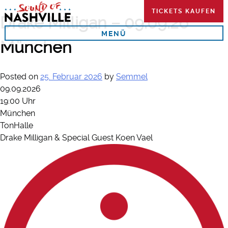
Skip
TICKETS KAUFEN
to
Drake Milligan – 09.09.26
content
MENÜ
München
Posted on
25. Februar 2026
by
Semmel
09.09.2026
19:00 Uhr
München
TonHalle
Drake Milligan & Special Guest Koen Vael