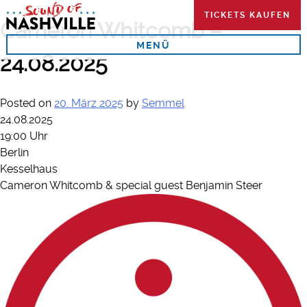
Skip
TICKETS KAUFEN
to
Cameron Whitcomb –
content
MENÜ
24.08.2025
Posted on
20. März 2025
by
Semmel
24.08.2025
19:00 Uhr
Berlin
Kesselhaus
Cameron Whitcomb & special guest Benjamin Steer