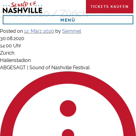
Skip
TICKETS KAUFEN
to
30.08.2020 / Zürich
content
MENÜ
Posted on
12. März 2020
by
Semmel
30.08.2020
14:00 Uhr
Zürich
Hallenstadion
ABGESAGT | Sound of Nashville Festival