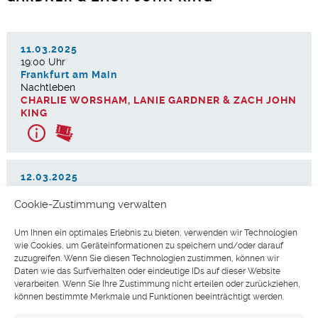
11.03.2025
19:00 Uhr
Frankfurt am Main
Nachtleben
CHARLIE WORSHAM, LANIE GARDNER & ZACH JOHN
KING
12.03.2025
19:00 Uhr
München
Cookie-Zustimmung verwalten
Kranhalle
CHARLIE WORSHAM, LANIE GARDNER & ZACH JOHN
Um Ihnen ein optimales Erlebnis zu bieten, verwenden wir Technologien
KING
wie Cookies, um Geräteinformationen zu speichern und/oder darauf
zuzugreifen. Wenn Sie diesen Technologien zustimmen, können wir
Daten wie das Surfverhalten oder eindeutige IDs auf dieser Website
verarbeiten. Wenn Sie Ihre Zustimmung nicht erteilen oder zurückziehen,
können bestimmte Merkmale und Funktionen beeinträchtigt werden.