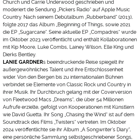
Church und Carrie Underwood geschrieben und
moderiert die Sendung „Pickers Radio“ auf Apple Music
Country. Nach seinem Debütalbum „Rubberband“ (2013),
folgte 2017 das Album „Beginning of Things, sowie 2021
die EP „Sugarcane“. Seine aktuelle EP „Compadres“ wurde
im Oktober 2023 veröffentlicht und enthält Kollaborationen
mit Kip Moore, Luke Combs, Lainey Wilson, Elle King und
Dierks Bentley.
LANIE GARDNER
s beeindruckende Reise spiegelt ihr
außergewöhnliches Talent und ihre Entschlossenheit
wider. Von den Bergen bis zu internationalen Bühnen
verbindet sie Elemente von Classic Rock und Country in
ihrer Musik. Ihr Durchbruch gelang mit der Coverversion
von Fleetwood Macs „Dreams“, die über 54 Millionen
Aufrufe erzielte, gefolgt von Kooperationen mit Künstlern
wie David Guetta. Ihr Song „Chasing the Wind“ ist auf dem
Soundtrack des Films „Twisters“ vertreten. Im Oktober
2024 veröffentlichte sie ihr Album „A Songwriter’s Diary“,
eine persönliche Sammlung selbstgeschriebener Songs,