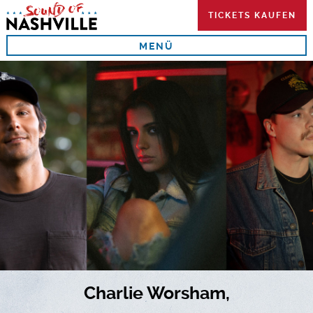
Skip
TICKETS KAUFEN
to
content
MENÜ
Charlie Worsham,