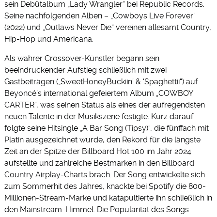
sein Debütalbum „Lady Wrangler“ bei Republic Records.
Seine nachfolgenden Alben – „Cowboys Live Forever“
(2022) und „Outlaws Never Die“ vereinen allesamt Country,
Hip-Hop und Americana.
Als wahrer Crossover-Künstler begann sein
beeindruckender Aufstieg schließlich mit zwei
Gastbeiträgen („SweetHoneyBuckiin’ & ‘Spaghettii“) auf
Beyoncé’s international gefeiertem Album „COWBOY
CARTER“, was seinen Status als eines der aufregendsten
neuen Talente in der Musikszene festigte. Kurz darauf
folgte seine Hitsingle „A Bar Song (Tipsy)“, die fünffach mit
Platin ausgezeichnet wurde, den Rekord für die längste
Zeit an der Spitze der Billboard Hot 100 im Jahr 2024
aufstellte und zahlreiche Bestmarken in den Billboard
Country Airplay-Charts brach. Der Song entwickelte sich
zum Sommerhit des Jahres, knackte bei Spotify die 800-
Millionen-Stream-Marke und katapultierte ihn schließlich in
den Mainstream-Himmel. Die Popularität des Songs