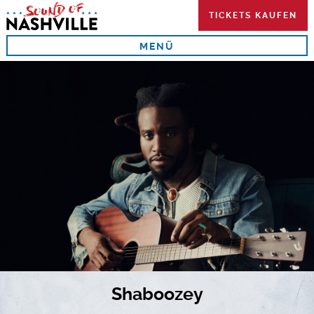
Skip
TICKETS KAUFEN
to
content
MENÜ
Shaboozey